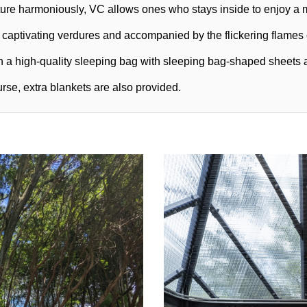
ture harmoniously, VC allows ones who stays inside to enjoy a
 captivating verdures and accompanied by the flickering flames o
th a high-quality sleeping bag with sleeping bag-shaped sheets 
rse, extra blankets are also provided.