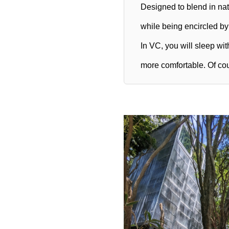
Designed to blend in na
while being encircled by
In VC, you will sleep wi
more comfortable. Of cou