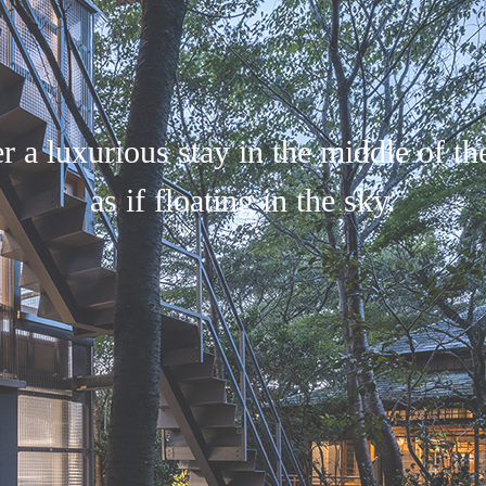
r a luxurious stay in the middle of the
as if floating in the sky.