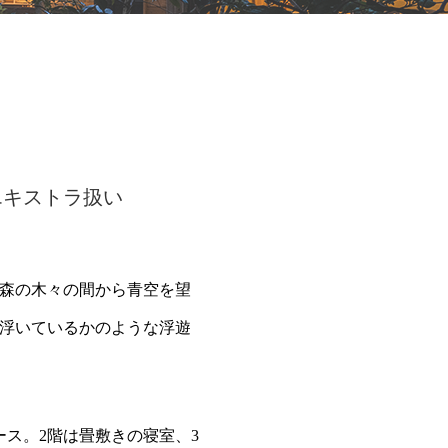
エキストラ扱い
森の木々の間から青空を望
浮いているかのような浮遊
ース。2階は畳敷きの寝室、
3