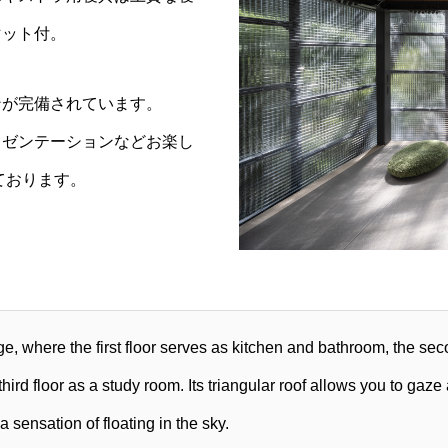
マット付。
ンが完備されています。
レゼンテーションなどお楽し
しております。
age, where the first floor serves as kitchen and bathroom, the se
third floor as a study room. Its triangular roof allows you to gaze
 a sensation of floating in the sky.