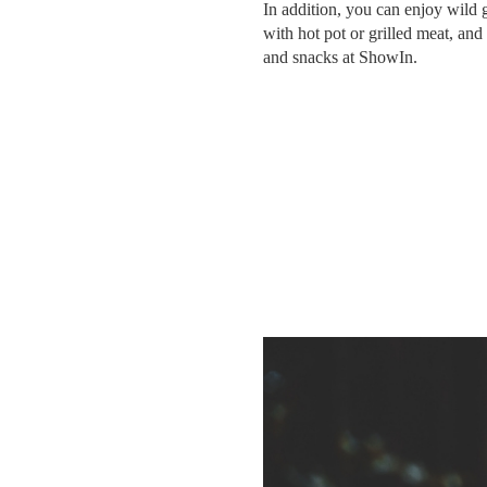
In addition, you can enjoy wild 
with hot pot or grilled meat, an
and snacks at ShowIn.