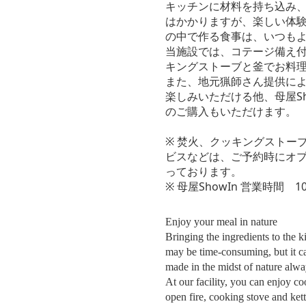
キッチンに材料を持ち込み
はかかりますが、楽しい体
の中で作る食事は、いつも
当施設では、コテージ備え
キングストーブと釜でお料
また、地元猟師さん提供に
楽しみいただける他、母屋Sh
のご購入もいただけます。
※ 焚火、クッキングストー
ビスなどは、ご予約時にオ
っております。
※ 母屋ShowIn 営業時間 10:0
Enjoy your meal in nature
Bringing the ingredients to the 
may be time-consuming, but it c
made in the midst of nature alway
At our facility, you can enjoy co
open fire, cooking stove and kett