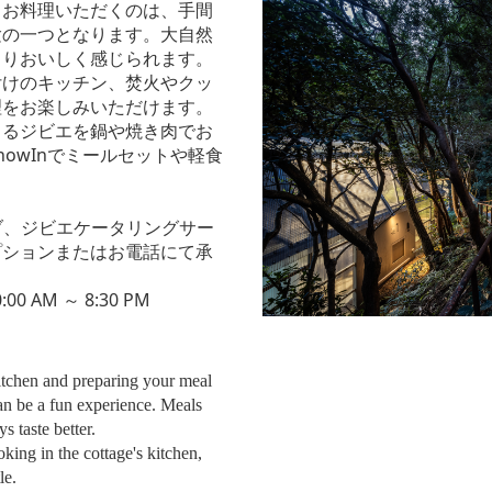
、お料理いただくのは、手間
験の一つとなります。大自然
よりおいしく感じられます。
付けのキッチン、焚火やクッ
理をお楽しみいただけます。
よるジビエを鍋や焼き肉でお
owInでミールセットや軽食
ブ、ジビエケータリングサー
プションまたはお電話にて承
0 AM ～ 8:30 PM
kitchen and preparing your meal
an be a fun experience. Meals
s taste better.
oking in the cottage's kitchen,
le.